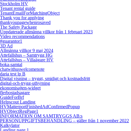
Stockholm HV
Tenant rental guide
TenantEmailForMatchingObject
Thank you for applying
thankyoupagewhenrosaved
The Safety Package
Uppdaterade allmänna villkor från 1 februari 2023
Video recommendations
#guarantor1
3D Ad
Allmänna villkor 9 maj 2024
Attefallshus – Samtrygg HG
Attefallshus – Villaägare HV
boka-samtal
chatwithuswelcomenote
daria test lp B
Digital visning – tryggt, smidigt och kostnadsfritt
digital-och-trygg-uthyrning
ekonomisajten-widget
flerbostadsagare
GuideForBrf
Helpscout Landing
HVMatterportFinishedAdConfirmedPopup
HVObjectRegPage1
INFORMATION OM SAMTRYGGS AB:s
PERSONUPPGIFTSBEHANDLING – gäller från 1 november 2022
Kalkylator
Landing page 1