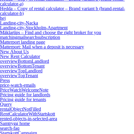
calculator-a)
Hedda – Copy of rental calculator – Brand variant b (brand-rental-
calculator-b)
hej
Landing-city-Nacka
Landing-city-Stockholm-Apartment
Mäklartips – Find and choose the right broker for you
matchingmailsearchsubscription
Matterport landing page
Matterport: Mail when a deposit is necessary
New About Us
New Rent Calculator
overviewBottomLandlord
overviewBottomTenant
overviewTopLandlord
overviewTopTenant
Press
price-watch-emails
PriceWatchWelcomeNote
Pricing guide for landlords
Pricing guide for tenants
Query
rentalObjectNotFilled
RentCalculatorWithStartskott
rented-objects-in-selected-area
Samtrygg home
search-faq
StartskottCampaign