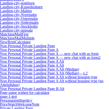
Landing-city-goteborg
Landing-city-Kungsholmen
Landing-city-Malmo
Landing-city-Norrmalm
Landing-city-Ostermalm
Landing-city-Södermalm
Landing-city-Stockholm
Landing-city-uppsala
MatchingMailFirst
MatchingMailMultiple
NewRentCalculator
Non Personal Private Landing Page
Non Personal Private Landing Page A
Non Personal Private Landing Page A — new chat with us form
Non Personal Private Landing Page A — new chat with us form2
Non Personal Private Landing Page A Alt
Non Personal Private Landing Page A Alt
Non Personal Private Landing Page A Alt (Median)
Non Personal Private Landing Page A Alt (Median) – v.2
Non Personal Private Landing Page A Alt without housing type
Non Personal Private Landing Page A Alt without housing type (no
Attefallshus)
Non Personal Private Landing Page B Alt
Page using widget for calculator
page-1-test
Personuppgiftspolicy
PriceWatchWelcomeNote
Private Landing Page