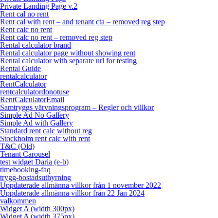
Private Landing Page v.2
Rent cal no rent
Rent cal with rent – and tenant cta – removed reg step
Rent calc no rent
Rent calc no rent – removed reg step
Rental calculator brand
Rental calculator page without showing rent
Rental calculator with separate url for testing
Rental Guide
rentalcalculator
RentCalculator
rentcalculatordonotuse
RentCalculatorEmail
Samtryggs värvningsprogram – Regler och villkor
Simple Ad No Gallery
Simple Ad with Gallery
Standard rent calc without reg
Stockholm rent calc with rent
T&C (Old)
Tenant Carousel
test widget Daria (e-b)
timebooking-faq
trygg-bostadsuthyrning
Uppdaterade allmänna villkor från 1 november 2022
Uppdaterade allmänna villkor från 22 Jan 2024
valkommen
Widget A (width 300px)
Widget A (width 375px)