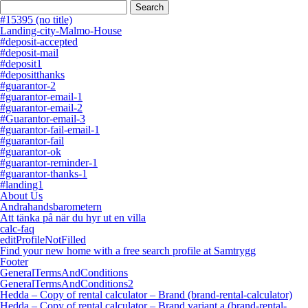
Search
for:
#15395 (no title)
Landing-city-Malmo-House
#deposit-accepted
#deposit-mail
#deposit1
#depositthanks
#guarantor-2
#guarantor-email-1
#guarantor-email-2
#Guarantor-email-3
#guarantor-fail-email-1
#guarantor-fail
#guarantor-ok
#guarantor-reminder-1
#guarantor-thanks-1
#landing1
About Us
Andrahandsbarometern
Att tänka på när du hyr ut en villa
calc-faq
editProfileNotFilled
Find your new home with a free search profile at Samtrygg
Footer
GeneralTermsAndConditions
GeneralTermsAndConditions2
Hedda – Copy of rental calculator – Brand (brand-rental-calculator)
Hedda – Copy of rental calculator – Brand variant a (brand-rental-