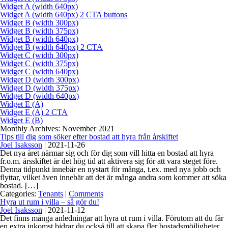
Widget A (width 640px)
Widget A (width 640px) 2 CTA buttons
Widget B (width 300px)
Widget B (width 375px)
Widget B (width 640px)
Widget B (width 640px) 2 CTA
Widget C (width 300px)
Widget C (width 375px)
Widget C (width 640px)
Widget D (width 300px)
Widget D (width 375px)
Widget D (width 640px)
Widget E (A)
Widget E (A) 2 CTA
Widget E (B)
Monthly Archives: November 2021
Tips till dig som söker efter bostad att hyra från årskiftet
Joel Isaksson
|
2021-11-26
Det nya året närmar sig och för dig som vill hitta en bostad att hyra
fr.o.m. årsskiftet är det hög tid att aktivera sig för att vara steget före.
Denna tidpunkt innebär en nystart för många, t.ex. med nya jobb och
flyttar, vilket även innebär att det är många andra som kommer att söka
bostad. […]
Categories:
Tenants
|
Comments
Hyra ut rum i villa – så gör du!
Joel Isaksson
|
2021-11-12
Det finns många anledningar att hyra ut rum i villa. Förutom att du får
en extra inkomst bidrar du också till att skapa fler bostadsmöjligheter