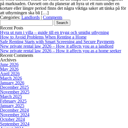
på marknaden. Oavsett om du planerar att hyra ut ett rum under en
kortare eller längre period finns det några viktiga saker att tänka på för
att uthyrningen ska bli […]
Categories:
Landlords
|
Comments
Search
for:
Recent Posts
Hyra ut rum i villa – guide till en trygg och smidig uthyrning
How to Avoid Problems When Renting a Home
Safe Renting Starts with Smart Screening and Secure Payments
New private rental law 2026 – How it affects you as a landlord
New private rental law 2026 – How it affects you as a home seeker
Recent Comments
Archives
June 2026
May 2026
April 2026
March 2026
January 2026
December 2025
November 2025
March 2025
February 2025
January 2025
December 2024
November 2024
October 2024
September 2024