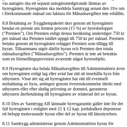
via autogiro ska ett separat autogiromedgivande lämnas av
hyresgästen. Hyresgästen ska meddela Samtrygg senast den 19:e om
i förekommande månad om faktura för Månadsavgiften inte erhållits.
8.8 Betalning av Trygghetspaketet sker genom att hyresgästen
betalar en premie om femton procent (15 %) av hyresbeloppet
(”Premien”). Om Premien enligt denna beräkning understiger 750 kr
per månad ska Premien istället uppgå till 750 kr per månad. Premien
betalas genom att hyresgästen erlägger Premien som tillägg till
hyran. Tillsammans utgör därför hyran och Premien den totala
månadsavgiften (”Månadsavgiften”). Premien är inte att betrakta
som en förmedlingsprovision avseende något hyresobjekt.
8.9 Hyresgästen ska betala Månadsavgiften till Administratören även
om hyresgästen enligt lag eller avtal har rätt att innehålla hyra från
uthyraren. Visar det sig att hyresgästen har rätt till eventuell
nedsättning av hyra, antingen genom överenskommelse direkt med
uthyraren eller efter slutlig prövning av domstol, garanterar
uthyraren återbetalning till hyresgästen av relaterad del av hyran.
8.10 Den av Samtrygg AB lämnade hyresgarantin gäller inte för det
fall hyresgästen i enlighet med 21 § 12 kap. jordabalken deponerar
ett belopp motsvarande hyran eller del av hyran till länsstyrelsen.
8.11 Samtrygg administrerar genom Administratören hyran för