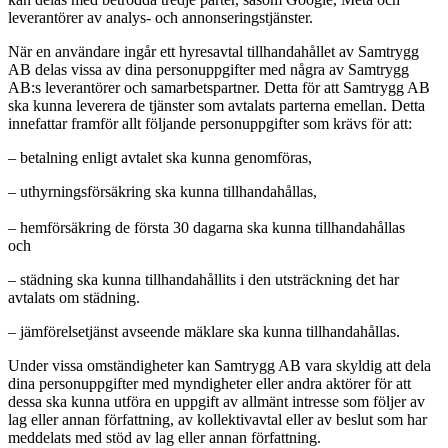
leverantörer av analys- och annonseringstjänster.
När en användare ingår ett hyresavtal tillhandahållet av Samtrygg
AB delas vissa av dina personuppgifter med några av Samtrygg
AB:s leverantörer och samarbetspartner. Detta för att Samtrygg AB
ska kunna leverera de tjänster som avtalats parterna emellan. Detta
innefattar framför allt följande personuppgifter som krävs för att:
– betalning enligt avtalet ska kunna genomföras,
– uthyrningsförsäkring ska kunna tillhandahållas,
– hemförsäkring de första 30 dagarna ska kunna tillhandahållas
och
– städning ska kunna tillhandahållits i den utsträckning det har
avtalats om städning.
– jämförelsetjänst avseende mäklare ska kunna tillhandahållas.
Under vissa omständigheter kan Samtrygg AB vara skyldig att dela
dina personuppgifter med myndigheter eller andra aktörer för att
dessa ska kunna utföra en uppgift av allmänt intresse som följer av
lag eller annan författning, av kollektivavtal eller av beslut som har
meddelats med stöd av lag eller annan författning.