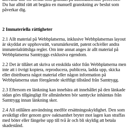
Du har alltid rätt att begära en manuell granskning av beslut som
påverkar dig.
2 Immateriella rättigheter
2.1 Allt material på Webbplatserna, inklusive Webbplatsernas layout
är skyddat av upphovsrätt, varumärkesrätt, patent och/eller andra
immaterialrättsliga regler. Om inte annat anges är allt material på
Webbplatserna Samtryggs exklusiva egendom.
2.2 Det är tillåtet att skriva ut enskilda sidor från Webbplatserna men
inte att i övrigt kopiera, reproducera, publicera, ladda upp, skicka
eller distribuera något material eller någon information på
Webbplatserna utan föregående skriftligt tillstånd från Samtrygg.
2.3 Eftersom en länkning kan innebära att innehållet på den länkade
sidan görs tillgängligt för allmänheten bör samtycke inhämtas från
Samtrygg innan länkning sker.
2.4 All otillåten användning medför ersättningsskyldighet. Den som
avsiktligt eller genom grov oaktsamhet bryter mot lagen kan straffas
med böter eller fängelse upp till två år och bli skyldig att betala
skadestånd.