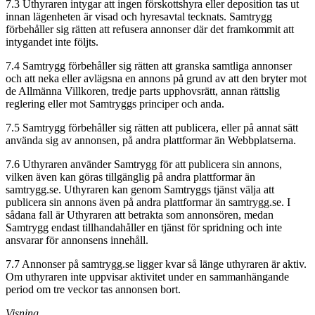
7.3 Uthyraren intygar att ingen förskottshyra eller deposition tas ut
innan lägenheten är visad och hyresavtal tecknats. Samtrygg
förbehåller sig rätten att refusera annonser där det framkommit att
intygandet inte följts.
7.4 Samtrygg förbehåller sig rätten att granska samtliga annonser
och att neka eller avlägsna en annons på grund av att den bryter mot
de Allmänna Villkoren, tredje parts upphovsrätt, annan rättslig
reglering eller mot Samtryggs principer och anda.
7.5 Samtrygg förbehåller sig rätten att publicera, eller på annat sätt
använda sig av annonsen, på andra plattformar än Webbplatserna.
7.6 Uthyraren använder Samtrygg för att publicera sin annons,
vilken även kan göras tillgänglig på andra plattformar än
samtrygg.se. Uthyraren kan genom Samtryggs tjänst välja att
publicera sin annons även på andra plattformar än samtrygg.se. I
sådana fall är Uthyraren att betrakta som annonsören, medan
Samtrygg endast tillhandahåller en tjänst för spridning och inte
ansvarar för annonsens innehåll.
7.7 Annonser på samtrygg.se ligger kvar så länge uthyraren är aktiv.
Om uthyraren inte uppvisar aktivitet under en sammanhängande
period om tre veckor tas annonsen bort.
Visning