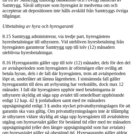
Samtrygg. Såväl uthyrare som hyresgäst är medvetna om och
accepterar att depositionen inte hålls avskild från Samtryggs övriga
tillgångar.
Utbetalning av hyra och hyresgaranti
8.15 Samtrygg administrerar, via tredje part, hyresgästens
hyresbetalningar till uthyraren. Vid utebliven hyresbetalning från
hyresgästen garanterar Samtrygg upp till tolv (12) månaders
uteblivna hyresbetalningar.
8.16 Hyresgarantin gäller upp till tolv (12) månader, dels för den del
av avtalsperioden som hyresgästen är oförmögen eller ovillig att
betala hyran, dels i de fall där hyresgästen, trots att avtalsperioden
löpt ut, underlåter att lämna lägenheten. I sistnämnda fall gäller
hyresgarantin till dess att avhysning har verkställts, dock max 12
månader. I fall där hyresgästen upphör med betalningarna är
uthyraren skyldig att säga upp avtalet till omedelbart upphörande
enligt 12 kap. 42 § jordabalken samt med tre månaders
uppsägningstid enligt 3 § andra stycket privatuthyrningslagen för att
garantin ska vara giltig. Om privatuthyrningslagen inte är tillämplig
är uthyraren vidare skyldig att säga upp hyresgästen till avtalstidens
utgång om hyresavtalet gäller för bestämd tid eller med tre månaders
uppsägningstid (eller den längre uppsägningstid som har avtalats)
om hyresavtalet gäller på obestämd tid. Hyresgarantin gäller aldrig