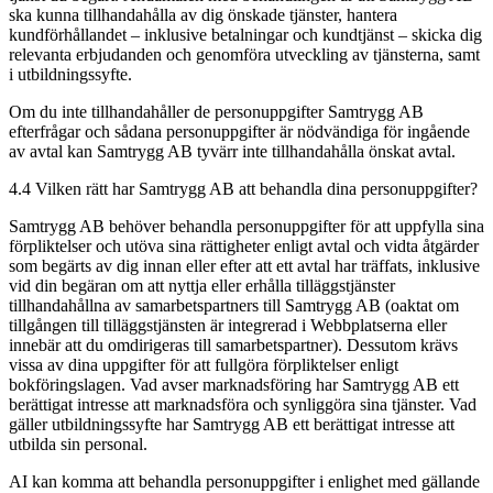
ska kunna tillhandahålla av dig önskade tjänster, hantera
kundförhållandet – inklusive betalningar och kundtjänst – skicka dig
relevanta erbjudanden och genomföra utveckling av tjänsterna, samt
i utbildningssyfte.
Om du inte tillhandahåller de personuppgifter Samtrygg AB
efterfrågar och sådana personuppgifter är nödvändiga för ingående
av avtal kan Samtrygg AB tyvärr inte tillhandahålla önskat avtal.
4.4 Vilken rätt har Samtrygg AB att behandla dina personuppgifter?
Samtrygg AB behöver behandla personuppgifter för att uppfylla sina
förpliktelser och utöva sina rättigheter enligt avtal och vidta åtgärder
som begärts av dig innan eller efter att ett avtal har träffats, inklusive
vid din begäran om att nyttja eller erhålla tilläggstjänster
tillhandahållna av samarbetspartners till Samtrygg AB (oaktat om
tillgången till tilläggstjänsten är integrerad i Webbplatserna eller
innebär att du omdirigeras till samarbetspartner). Dessutom krävs
vissa av dina uppgifter för att fullgöra förpliktelser enligt
bokföringslagen. Vad avser marknadsföring har Samtrygg AB ett
berättigat intresse att marknadsföra och synliggöra sina tjänster. Vad
gäller utbildningssyfte har Samtrygg AB ett berättigat intresse att
utbilda sin personal.
AI kan komma att behandla personuppgifter i enlighet med gällande