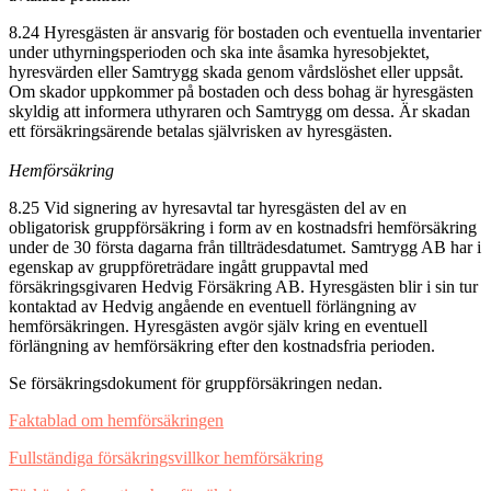
8.24 Hyresgästen är ansvarig för bostaden och eventuella inventarier
under uthyrningsperioden och ska inte åsamka hyresobjektet,
hyresvärden eller Samtrygg skada genom vårdslöshet eller uppsåt.
Om skador uppkommer på bostaden och dess bohag är hyresgästen
skyldig att informera uthyraren och Samtrygg om dessa. Är skadan
ett försäkringsärende betalas självrisken av hyresgästen.
Hemförsäkring
8.25 Vid signering av hyresavtal tar hyresgästen del av en
obligatorisk gruppförsäkring i form av en kostnadsfri hemförsäkring
under de 30 första dagarna från tillträdesdatumet. Samtrygg AB har i
egenskap av gruppföreträdare ingått gruppavtal med
försäkringsgivaren Hedvig Försäkring AB. Hyresgästen blir i sin tur
kontaktad av Hedvig angående en eventuell förlängning av
hemförsäkringen. Hyresgästen avgör själv kring en eventuell
förlängning av hemförsäkring efter den kostnadsfria perioden.
Se försäkringsdokument för gruppförsäkringen nedan.
Faktablad om hemförsäkringen
Fullständiga försäkringsvillkor hemförsäkring