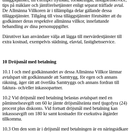
tips på mäklare och jämförelsetjänster enligt separat träffade avtal.
De Allmänna Villkoren är i tillämpliga delar gällande dessa
tilläggstjänster. Tillgång till vissa tilläggstjänster förutsätter att du
godkänner deras respektive allmänna villkor, innefattande
behandling av dina personuppgifter.
Därutöver kan användare välja att lägga till mervärdestjänster till
extra kostnad, exempelvis städning, elavtal, fastighetsservice.
10 Dröjsmål med betalning
10.1 I och med godkännandet av dessa Allmänna Villkor lämnar
avtalspart sitt godkännande att Samtrygg, för egen och annans
räkning, äger rätt att överlåta Samtryggs och annans fordran till
faktura‐ och/eller inkassopartner.
10.2 Vid dröjsmål med betalning belastas avtalspart med en
påminnelseavgift om 60 kr jämte dröjsmålsränta med tjugofyra (24)
procent plus diskonto. Vid fortsatt dröjsmål med betalning kan
inkassoavgift om 180 kr samt kostnader för exekutiva åtgärder
tillkomma.
10.3 Om den som är i dröjsmål med betalningen är en näringsidkare