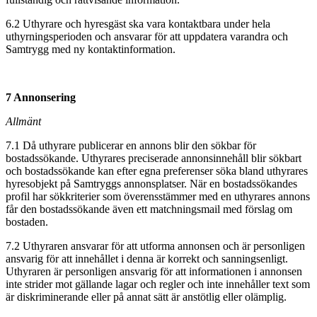
6.2 Uthyrare och hyresgäst ska vara kontaktbara under hela
uthyrningsperioden och ansvarar för att uppdatera varandra och
Samtrygg med ny kontaktinformation.
7 Annonsering
Allmänt
7.1 Då uthyrare publicerar en annons blir den sökbar för
bostadssökande. Uthyrares preciserade annonsinnehåll blir sökbart
och bostadssökande kan efter egna preferenser söka bland uthyrares
hyresobjekt på Samtryggs annonsplatser. När en bostadssökandes
profil har sökkriterier som överensstämmer med en uthyrares annons
får den bostadssökande även ett matchningsmail med förslag om
bostaden.
7.2 Uthyraren ansvarar för att utforma annonsen och är personligen
ansvarig för att innehållet i denna är korrekt och sanningsenligt.
Uthyraren är personligen ansvarig för att informationen i annonsen
inte strider mot gällande lagar och regler och inte innehåller text som
är diskriminerande eller på annat sätt är anstötlig eller olämplig.