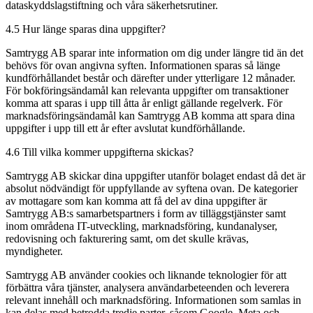
dataskyddslagstiftning och våra säkerhetsrutiner.
4.5 Hur länge sparas dina uppgifter?
Samtrygg AB sparar inte information om dig under längre tid än det
behövs för ovan angivna syften. Informationen sparas så länge
kundförhållandet består och därefter under ytterligare 12 månader.
För bokföringsändamål kan relevanta uppgifter om transaktioner
komma att sparas i upp till åtta år enligt gällande regelverk. För
marknadsföringsändamål kan Samtrygg AB komma att spara dina
uppgifter i upp till ett år efter avslutat kundförhållande.
4.6 Till vilka kommer uppgifterna skickas?
Samtrygg AB skickar dina uppgifter utanför bolaget endast då det är
absolut nödvändigt för uppfyllande av syftena ovan. De kategorier
av mottagare som kan komma att få del av dina uppgifter är
Samtrygg AB:s samarbetspartners i form av tilläggstjänster samt
inom områdena IT-utveckling, marknadsföring, kundanalyser,
redovisning och fakturering samt, om det skulle krävas,
myndigheter.
Samtrygg AB använder cookies och liknande teknologier för att
förbättra våra tjänster, analysera användarbeteenden och leverera
relevant innehåll och marknadsföring. Informationen som samlas in
kan delas med betrodda tredje parter, såsom Google, Meta och