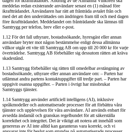
dagen för ikraftträdandet. Ändring av de Allmänna Villkoren ska
meddelas redan existerande användare senast en (1) månad före
ikraftträdandet. Användaren har rätt att frånträda avtalet från och
med det att den underrättades om ändringen fram till och med dagen
före ikraftträdandet. Meddelandet om frånträdande ska lämnas till
Samtrygg per telefon, brev eller e-post.
1.12 För det fall uthyrare, bostadssökande, hyresgäst eller annan
användare bryter mot någon bestämmelse enligt dessa allmänna
villkor utgår ett vite till Samtrygg AB om upp till 20 000 kr för varje
överträdelse. Samtrygg AB förbehåller sig dessutom rätten att kräva
skadestånd.
1.13 Samtrygg förbehåller sig rätten till omedelbar avstängning av
bostadssökande, uthyrare eller annan användare om: – Parten har
utlämnat andra partens kontaktuppgifter till tredje part. – Parten har
uppgivit osanna uppgifter. – Parten i övrigt har missbrukat
Samtryggs tjänster.
1.14 Samtrygg använder artificiell intelligens (AI), inklusive
språkmodeller och automatiserade processer för att förbättra våra
tjänster och upplevelsen för våra användare. AI används enbart för
avsedda ändamål och granskas regelbundet för att säkerställa
korrekthet och integritet. Det är viktigt att notera att innehåll som
genereras av AI inte alltid kan garanteras vara korrekt, och vi
ansvarar inte för beslut som grundas på automatiserade processer.