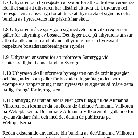
1.7 Uthyraren och hyresgästen ansvarar för att kontrollera varandras
identitet samt att uthyraren har tillstånd att hyra ut. Uthyraren och
hyresgästen är ansvariga för att tillse att hyresavtalet signeras och är
bundna av hyresavtalet när påskrift har skett.
1.8 Uthyraren måste själv göra sig medveten om vilka regler som
gäller för uthyrning av bostad. Det ligger t.ex. på uthyrarens ansvar
att söka tillstånd om andrahandsuthyrning hos sin hyresvärd
respektive bostadsrättsföreningens styrelse.
1.9 Uthyraren ansvarar för att informera Samtrygg vid
skatteskyldighet i annat land än Sverige.
1.10 Uthyraren skall informera hyresgästen om de ordningsregler
och åtaganden som gäller för bostaden. Ingår åtaganden som
exempelvis trappstädning innan hyresavtalet signeras så måste detta
tydligt framgå för hyresgästen.
1.11 Samtrygg har rätt att ändra eller göra tillägg till de Allmänna
Villkoren och kommer då publicera de ändrade Allmänna Villkoren
på Webbplatserna. De ändrade Allmänna Villkoren blir gällande för
nya användare från och med det datum de publiceras på
Webbplatserna.
Redan existerande användare blir bundna av de Allmänna Villkoren