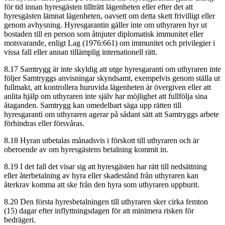
för tid innan hyresgästen tillträtt lägenheten eller efter det att
hyresgästen lämnat lägenheten, oavsett om detta skett frivilligt eller
genom avhysning
.
Hyresgarantin gäller inte om uthyraren hyr ut
bostaden till en person som åtnjuter diplomatisk immunitet eller
motsvarande, enligt Lag (1976:661) om immunitet och privilegier i
vissa fall eller annan tillämplig internationell rätt.
8.17 Samtrygg är inte skyldig att utge hyresgaranti om uthyraren inte
följer Samtryggs anvisningar skyndsamt, exempelvis genom ställa ut
fullmakt, att kontrollera huruvida lägenheten är övergiven eller att
anlita hjälp om uthyraren inte själv har möjlighet att fullfölja sina
åtaganden. Samtrygg kan omedelbart säga upp rätten till
hyresgaranti om uthyraren agerar på sådant sätt att Samtryggs arbete
förhindras eller försvåras.
8.18 Hyran utbetalas månadsvis i förskott till uthyraren och är
oberoende av om hyresgästens betalning kommit in.
8.19 I det fall det visar sig att hyresgästen har rätt till nedsättning
eller återbetalning av hyra eller skadestånd från uthyraren kan
återkrav komma att ske från den hyra som uthyraren uppburit.
8.20 Den första hyresbetalningen till uthyraren sker cirka femton
(15) dagar efter inflyttningsdagen för att minimera risken för
bedrägeri.