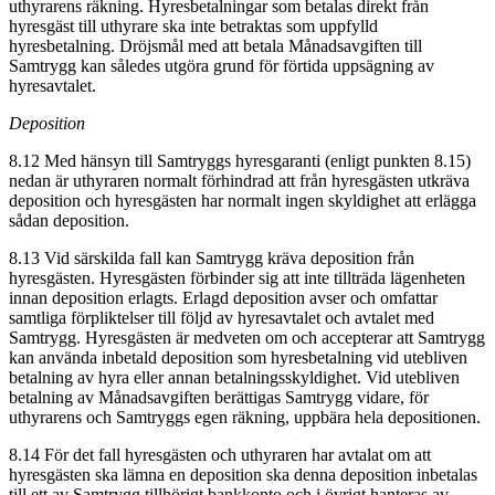
uthyrarens räkning. Hyresbetalningar som betalas direkt från
hyresgäst till uthyrare ska inte betraktas som uppfylld
hyresbetalning. Dröjsmål med att betala Månadsavgiften till
Samtrygg kan således utgöra grund för förtida uppsägning av
hyresavtalet.
Deposition
8.12 Med hänsyn till Samtryggs hyresgaranti (enligt punkten 8.15)
nedan är uthyraren normalt förhindrad att från hyresgästen utkräva
deposition och hyresgästen har normalt ingen skyldighet att erlägga
sådan deposition.
8.13 Vid särskilda fall kan Samtrygg kräva deposition från
hyresgästen. Hyresgästen förbinder sig att inte tillträda lägenheten
innan deposition erlagts. Erlagd deposition avser och omfattar
samtliga förpliktelser till följd av hyresavtalet och avtalet med
Samtrygg. Hyresgästen är medveten om och accepterar att Samtrygg
kan använda inbetald deposition som hyresbetalning vid utebliven
betalning av hyra eller annan betalningsskyldighet. Vid utebliven
betalning av Månadsavgiften berättigas Samtrygg vidare, för
uthyrarens och Samtryggs egen räkning, uppbära hela depositionen.
8.14 För det fall hyresgästen och uthyraren har avtalat om att
hyresgästen ska lämna en deposition ska denna deposition inbetalas
till ett av Samtrygg tillhörigt bankkonto och i övrigt hanteras av