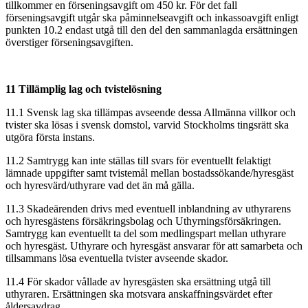
tillkommer en förseningsavgift om 450 kr. För det fall
förseningsavgift utgår ska påminnelseavgift och inkassoavgift enligt
punkten 10.2 endast utgå till den del den sammanlagda ersättningen
överstiger förseningsavgiften.
11 Tillämplig lag och tvistelösning
11.1 Svensk lag ska tillämpas avseende dessa Allmänna villkor och
tvister ska lösas i svensk domstol, varvid Stockholms tingsrätt ska
utgöra första instans.
11.2 Samtrygg kan inte ställas till svars för eventuellt felaktigt
lämnade uppgifter samt tvistemål mellan bostadssökande/hyresgäst
och hyresvärd/uthyrare vad det än må gälla.
11.3 Skadeärenden drivs med eventuell inblandning av uthyrarens
och hyresgästens försäkringsbolag och Uthyrningsförsäkringen.
Samtrygg kan eventuellt ta del som medlingspart mellan uthyrare
och hyresgäst. Uthyrare och hyresgäst ansvarar för att samarbeta och
tillsammans lösa eventuella tvister avseende skador.
11.4 För skador vållade av hyresgästen ska ersättning utgå till
uthyraren. Ersättningen ska motsvara anskaffningsvärdet efter
åldersavdrag.