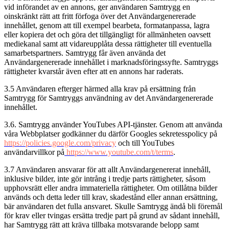
vid införandet av en annons, ger användaren Samtrygg en
oinskränkt rätt att fritt förfoga över det Användargenererade
innehållet, genom att till exempel bearbeta, formatanpassa, lagra
eller kopiera det och göra det tillgängligt för allmänheten oavsett
mediekanal samt att vidareupplåta dessa rättigheter till eventuella
samarbetspartners. Samtrygg får även använda det
Användargenererade innehållet i marknadsföringssyfte. Samtryggs
rättigheter kvarstår även efter att en annons har raderats.
3.5 Användaren efterger härmed alla krav på ersättning från
Samtrygg för Samtryggs användning av det Användargenererade
innehållet.
3.6. Samtrygg använder YouTubes API-tjänster. Genom att använda
våra Webbplatser godkänner du därför Googles sekretesspolicy på
https://policies.google.com/privacy
och till YouTubes
användarvillkor på
https://www.youtube.com/t/terms
.
3.7 Användaren ansvarar för att allt Användargenererat innehåll,
inklusive bilder, inte gör intrång i tredje parts rättigheter, såsom
upphovsrätt eller andra immateriella rättigheter. Om otillåtna bilder
används och detta leder till krav, skadestånd eller annan ersättning,
bär användaren det fulla ansvaret. Skulle Samtrygg ändå bli föremål
för krav eller tvingas ersätta tredje part på grund av sådant innehåll,
har Samtrygg rätt att kräva tillbaka motsvarande belopp samt