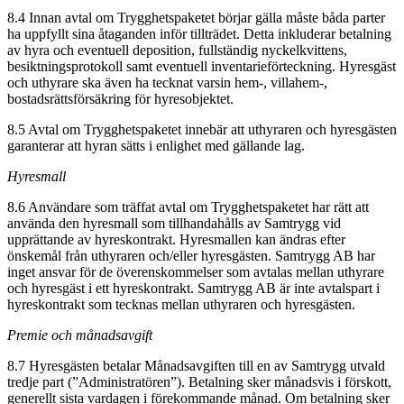
8.4 Innan avtal om Trygghetspaketet börjar gälla måste båda parter
ha uppfyllt sina åtaganden inför tillträdet. Detta inkluderar betalning
av hyra och eventuell deposition, fullständig nyckelkvittens,
besiktningsprotokoll samt eventuell inventarieförteckning. Hyresgäst
och uthyrare ska även ha tecknat varsin hem-, villahem-,
bostadsrättsförsäkring för hyresobjektet.
8.5 Avtal om Trygghetspaketet innebär att uthyraren och hyresgästen
garanterar att hyran sätts i enlighet med gällande lag.
Hyresmall
8.6 Användare som träffat avtal om Trygghetspaketet har rätt att
använda den hyresmall som tillhandahålls av Samtrygg vid
upprättande av hyreskontrakt. Hyresmallen kan ändras efter
önskemål från uthyraren och/eller hyresgästen. Samtrygg AB har
inget ansvar för de överenskommelser som avtalas mellan uthyrare
och hyresgäst i ett hyreskontrakt. Samtrygg AB är inte avtalspart i
hyreskontrakt som tecknas mellan uthyraren och hyresgästen.
Premie och månadsavgift
8.7 Hyresgästen betalar Månadsavgiften till en av Samtrygg utvald
tredje part (”Administratören”). Betalning sker månadsvis i förskott,
generellt sista vardagen i förekommande månad. Om betalning sker