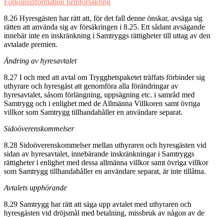
Förköpsinformation hemförsäkring
8.26 Hyresgästen har rätt att, för det fall denne önskar, avsäga sig
rätten att använda sig av försäkringen i 8.25. Ett sådant avsägande
innebär inte en inskränkning i Samtryggs rättigheter till uttag av den
avtalade premien.
Ändring av hyresavtalet
8.27 I och med att avtal om Trygghetspaketet träffats förbinder sig
uthyrare och hyresgäst att genomföra alla förändringar av
hyresavtalet, såsom förlängning, uppsägning etc. i samråd med
Samtrygg och i enlighet med de Allmänna Villkoren samt övriga
villkor som Samtrygg tillhandahåller en användare separat.
Sidoöverenskommelser
8.28 Sidoöverenskommelser mellan uthyraren och hyresgästen vid
sidan av hyresavtalet, innebärande inskränkningar i Samtryggs
rättigheter i enlighet med dessa allmänna villkor samt övriga villkor
som Samtrygg tillhandahåller en användare separat, är inte tillåtna.
Avtalets upphörande
8.29 Samtrygg har rätt att säga upp avtalet med uthyraren och
hyresgästen vid dröjsmål med betalning, missbruk av någon av de