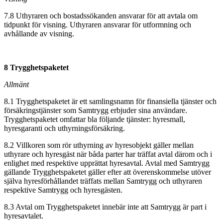
7.8 Uthyraren och bostadssökanden ansvarar för att avtala om
tidpunkt för visning. Uthyraren ansvarar för utformning och
avhållande av visning.
8 Trygghetspaketet
Allmänt
8.1 Trygghetspaketet är ett samlingsnamn för finansiella tjänster och
försäkringstjänster som Samtrygg erbjuder sina användare.
Trygghetspaketet omfattar bla följande tjänster: hyresmall,
hyresgaranti och uthyrningsförsäkring.
8.2 Villkoren som rör uthyrning av hyresobjekt gäller mellan
uthyrare och hyresgäst när båda parter har träffat avtal därom och i
enlighet med respektive upprättat hyresavtal. Avtal med Samtrygg
gällande Trygghetspaketet gäller efter att överenskommelse utöver
själva hyresförhållandet träffats mellan Samtrygg och uthyraren
respektive Samtrygg och hyresgästen.
8.3 Avtal om Trygghetspaketet innebär inte att Samtrygg är part i
hyresavtalet.