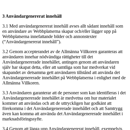
3 Användargenererat innehåll
3.1 Med användargenererat innehåll avses allt sådant innehåll som
en användare av Webbplatserna skapar och/eller lägger upp på
Webbplatserna innefattande bilder och annonstexter
(“Användargenererat innehåll”).
3.2 Genom accepterandet av de Allmänna Villkoren garanteras att
användaren innehar nödvändiga rättigheter till det
Användargenererade innehållet, antingen genom att användaren
själv har skapat detta, eller att samtliga som har medverkat vid
skapandet av detsamma gett användaren tillstånd att använda det
Användargenererade innehållet på Webbplatserna i enlighet med de
Allmänna Villkoren.
3.3 Användaren garanterar att de personer som kan identifieras i det
Användargenererade innehållet är medvetna om hur materialet
kommer att användas och att de uttryckligen har godkänt att
förekomma i det Användargenererade innehållet och att Samtrygg
även kan komma att använda det Användargenererade innehållet i
marknadsföringssyfte.
3.4 Genom att lägga upp Användargenererat innehåll, exempelvis