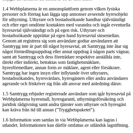
1.4 Webbplatserna är en annonsplattform genom vilken fysiska
personer och företag kan lägga upp annonser avseende hyresobjekt
för uthyrning. Uthyrare och bostadssökande handhar självständigt
och efter eget omdöme kontakten med varandra och ingår eventuella
hyresavtal självständigt och på egen risk. Uthyrare och
bostadssökande upprättar på egen hand hyresavtal sinsemellan.
Genom att registrera sig som användare godtar användaren att
Samtrygg inte är part till något hyresavtal, att Samtrygg inte åtar sig
något förmedlingsuppdrag eller annat uppdrag å någon parts vägnar,
samt att Samtrygg och dess företrädare respektive anställda inte,
direkt eller indirekt, betraktas som fastighetsmäklare,
hyresförmedlare, annan form av mäklare, agent eller försäkrare.
Samtrygg har ingen insyn eller inflytande över uthyrares,
bostadssökandes, hyresvärdars, hyresgästers eller andra användares
agerande och friskriver sig från allt ansvar med anledning därav.
1.5 Samtrygg erbjuder registrerade användare som igår hyresavtal på
Webbplatserna hyresmall, hyresgaranti, uthyrningsförsäkring och
juridisk rådgivning samt andra tjänster som uthyrare och hyresgäst
kan kräva från tid till annan (”Trygghetspaketet”).
1.6 Information som samlas in via Webbplatserna kan lagras i
utlandet. Informationen kan därför omfattas av utländsk lagstiftning.