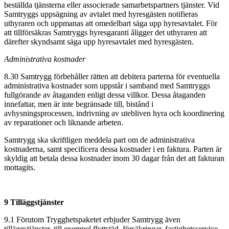
beställda tjänsterna eller associerade samarbetspartners tjänster. Vid
Samtryggs uppsägning av avtalet med hyresgästen notifieras
uthyraren och uppmanas att omedelbart säga upp hyresavtalet. För
att tillförsäkras Samtryggs hyresgaranti åligger det uthyraren att
därefter skyndsamt säga upp hyresavtalet med hyresgästen.
Administrativa kostnader
8.30 Samtrygg förbehåller rätten att debitera parterna för eventuella
administrativa kostnader som uppstår i samband med Samtryggs
fullgörande av åtaganden enligt dessa villkor. Dessa åtaganden
innefattar, men är inte begränsade till, bistånd i
avhysningsprocessen, indrivning av utebliven hyra och koordinering
av reparationer och liknande arbeten.
Samtrygg ska skriftligen meddela part om de administrativa
kostnaderna, samt specificera dessa kostnader i en faktura. Parten är
skyldig att betala dessa kostnader inom 30 dagar från det att fakturan
mottagits.
9 Tilläggstjänster
9.1 Förutom Trygghetspaketet erbjuder Samtrygg även
tilläggstjänster, till exempel flyttstäd, försäkringar, fastighetsservice,