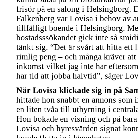
frisör på en salong i Helsingborg. D
Falkenberg var Lovisa i behov av att
tillfälligt boende i Helsingborg. M
bostadsssökandet gick inte så smid
tänkt sig. “Det är svårt att hitta ett
rimlig peng – och många kräver att
inkomst vilket jag inte har eftersom
har tid att jobba halvtid”, säger Lo
När Lovisa klickade sig in på Sa
hittade hon snabbt en annons som i
en liten tvåa till uthyrning i centra
Hon bokade en visning och på bara
Lovisa och hyresvärden signat kon