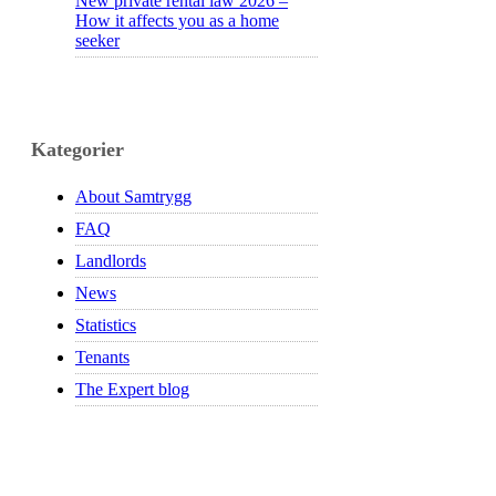
New private rental law 2026 –
How it affects you as a home
seeker
Kategorier
About Samtrygg
FAQ
Landlords
News
Statistics
Tenants
The Expert blog