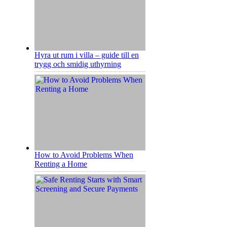
Hyra ut rum i villa – guide till en
trygg och smidig uthyrning
How to Avoid Problems When
Renting a Home