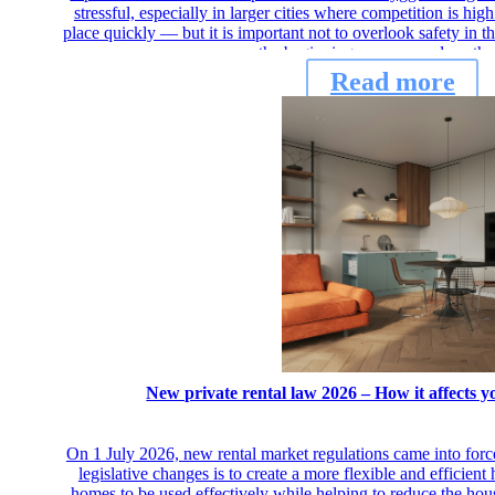
stressful, especially in larger cities where competition is hi
place quickly — but it is important not to overlook safety in 
the beginning, you can reduce th
Read more
New private rental law 2026 – How it affects 
On 1 July 2026, new rental market regulations came into for
legislative changes is to create a more flexible and efficie
homes to be used effectively while helping to reduce the hou