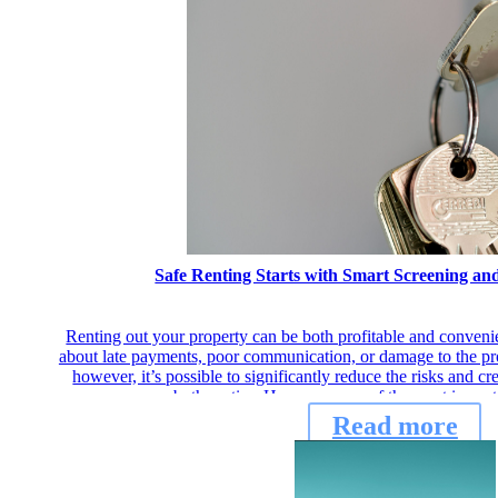
Safe Renting Starts with Smart Screening a
Renting out your property can be both profitable and conven
about late payments, poor communication, or damage to the prop
however, it’s possible to significantly reduce the risks and cr
both parties. Here are some of the most import
Read more