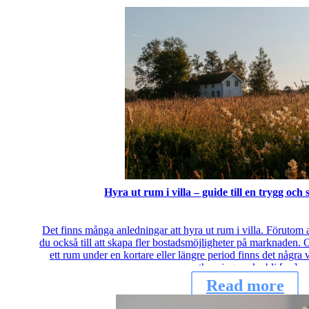
Hyra ut rum i villa – guide till en trygg och
Det finns många anledningar att hyra ut rum i villa. Förutom a
du också till att skapa fler bostadsmöjligheter på marknaden. 
ett rum under en kortare eller längre period finns det några vi
uthyrningen ska bli […]
Read more