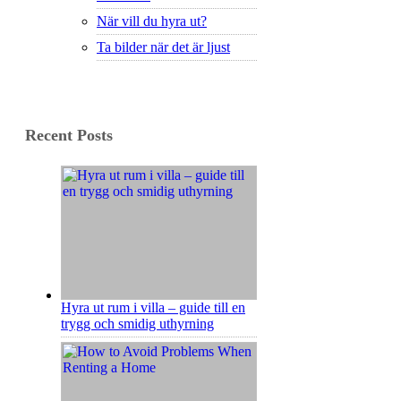
När vill du hyra ut?
Ta bilder när det är ljust
Recent Posts
Hyra ut rum i villa – guide till en
trygg och smidig uthyrning