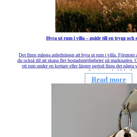
Hyra ut rum i villa – guide till en trygg och
Det finns många anledningar att hyra ut rum i villa. Förutom a
du också till att skapa fler bostadsmöjligheter på marknaden. 
ett rum under en kortare eller längre period finns det några vi
uthyrningen ska bli […]
Read more