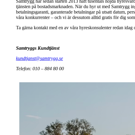
Samtrygg har sedan starten 2013 haft tusentals nöjda hyresvärd
tjänsten på bostadsmarknaden. När du hyr ut med Samtrygg ingå
betalningsgaranti, garanterade betalningar på utsatt datum, pers
våra konkurrenter – och vi är dessutom alltid gratis för dig som
Ta gärna kontakt med en av våra hyreskonsulenter redan idag o
Samtryggs Kundtjänst
kundtjanst@samtrygg.se
Telefon: 010 – 884 80 00