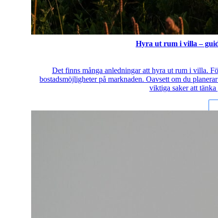
Hyra ut rum i villa – gui
Det finns många anledningar att hyra ut rum i villa. För
bostadsmöjligheter på marknaden. Oavsett om du planerar at
viktiga saker att tänka