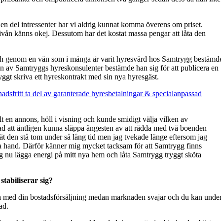
its en del intressenter har vi aldrig kunnat komma överens om priset.
isnivån känns okej. Dessutom har det kostat massa pengar att låta den
ch genom en vän som i många år varit hyresvärd hos Samtrygg bestämd
en av Samtryggs hyreskonsulenter bestämde han sig för att publicera en
ryggt skriva ett hyreskontrakt med sin nya hyresgäst.
adsfritt ta del av garanterade hyresbetalningar & specialanpassad
lt en annons, höll i visning och kunde smidigt välja vilken av
lad att äntligen kunna släppa ångesten av att rådda med två boenden
 lät den stå tom under så lång tid men jag tvekade länge eftersom jag
andra hand. Därför känner mig mycket tacksam för att Samtrygg finns
ag nu lägga energi på mitt nya hem och låta Samtrygg tryggt sköta
tabiliserar sig?
kta med din bostadsförsäljning medan marknaden svajar och du kan unde
ad.