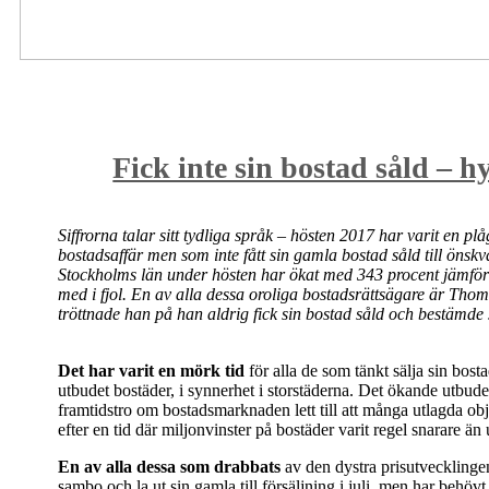
Fick inte sin bostad såld – 
Siffrorna talar sitt tydliga språk – hösten 2017 har varit en p
bostadsaffär men som inte fått sin gamla bostad såld till önskvär
Stockholms län under hösten har ökat med 343 procent jämfört
med i fjol. En av alla dessa oroliga bostadsrättsägare är Thomas 
tröttnade han på han aldrig fick sin bostad såld och bestämde 
Det har varit en
mörk tid
för alla de som tänkt sälja sin bos
utbudet bostäder, i synnerhet i storstäderna. Det ökande utbu
framtidstro om bostadsmarknaden lett till att många utlagda obje
efter en tid där miljonvinster på bostäder varit regel snarare än
En av alla dessa som drabbats
av den dystra prisutvecklingen
sambo och la ut sin gamla till försäljning i juli, men har beh