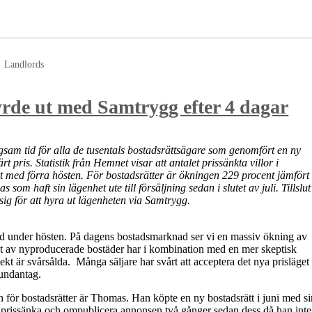
Landlords
hyrde ut med Samtrygg efter 4 dagar
lågsam tid för alla de tusentals bostadsrättsägare som genomfört en ny
t pris. Statistik från Hemnet visar att antalet prissänkta villor i
 med förra hösten. För bostadsrätter är ökningen 229 procent jämfört
som haft sin lägenhet ute till försäljning sedan i slutet av juli. Tillslut
sig för att hyra ut lägenheten via Samtrygg.
tad under hösten. På dagens bostadsmarknad ser vi en massiv ökning av
det av nyproducerade bostäder har i kombination med en mer skeptisk
kt är svårsålda. Många säljare har svårt att acceptera det nya prisläget
 undantag.
 för bostadsrätter är Thomas. Han köpte en ny bostadsrätt i juni med si
övt prissänka och ompublicera annonsen två gånger sedan dess då han inte