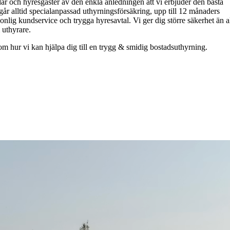
ar och hyresgäster av den enkla anledningen att vi erbjuder den bästa
r alltid specialanpassad uthyrningsförsäkring, upp till 12 månaders
onlig kundservice och trygga hyresavtal. Vi ger dig större säkerhet än a
 uthyrare.
m hur vi kan hjälpa dig till en trygg & smidig bostadsuthyrning.