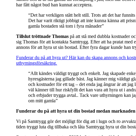
har fått något bud han kunnat acceptera.
“Det har verkligen stått helt still. Trots att det har funn
Det har varit riktigt jobbigt att inte kunna känna att pr
gamla bostaden stå tom i fyra månader”
Tillslut tröttnade Thomas
på att stå med dubbla kostnader o
sig Thomas för att kontakta Samtrygg. Efter att ha pratat med 
annons för att hyra ut sin bostad. Efter fyra dagar kunde han t
Funderar du på att hyra ut? Här kan du skapa annons och kostn
uthyrningsförsäkring.
“Allt kändes väldigt tryggt och enkelt. Jag skapade enke
hyresgästerna jag gillade bäst. Jag känner mig väldigt g
och kostnader för ett tag – det enda jag ångrar är att jag
väl känner till hur riskfyllt det kan vara att hyra ut i 
och erbjuder trygga avtal.. Tack vare uthyrningen kan j
om mitt gamla”
Funderar du på att hyra ut din bostad medan marknaden s
Vi på Samtrygg gör det möjligt för dig att i lugn och ro avva
tiden tryggt luta dig tillbaka och låta Samtrygg hyra ut din bost