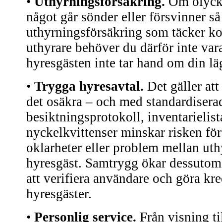
•
Uthyrningsförsäkring.
Om olyck
något går sönder eller försvinner s
uthyrningsförsäkring som täcker k
uthyrare behöver du därför inte vara
hyresgästen inte tar hand om din lä
•
Trygga hyresavtal.
Det gäller att 
det osäkra – och med standardiserad
besiktningsprotokoll, inventarielis
nyckelkvittenser minskar risken för 
oklarheter eller problem mellan uth
hyresgäst. Samtrygg ökar dessuto
att verifiera användare och göra kr
hyresgäster.
•
Personlig service.
Från visning ti