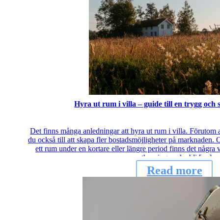
Hyra ut rum i villa – guide till en trygg och
Det finns många anledningar att hyra ut rum i villa. Förutom a
du också till att skapa fler bostadsmöjligheter på marknaden. 
ett rum under en kortare eller längre period finns det några vi
uthyrningen ska bli […]
Read more