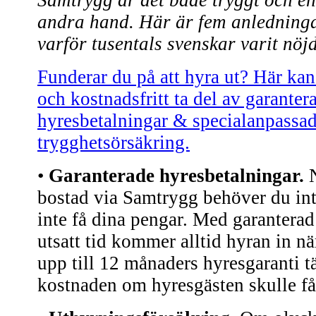
Samtrygg är det både tryggt och enk
andra hand. Här är fem anledninga
varför tusentals svenskar varit nö
Funderar du på att hyra ut? Här ka
och kostnadsfritt ta del av garanter
hyresbetalningar & specialanpassa
trygghetsörsäkring.
•
Garanterade hyresbetalningar.
N
bostad via Samtrygg behöver du inte
inte få dina pengar. Med garanterad
utsatt tid kommer alltid hyran in n
upp till 12 månaders hyresgaranti 
kostnaden om hyresgästen skulle få 