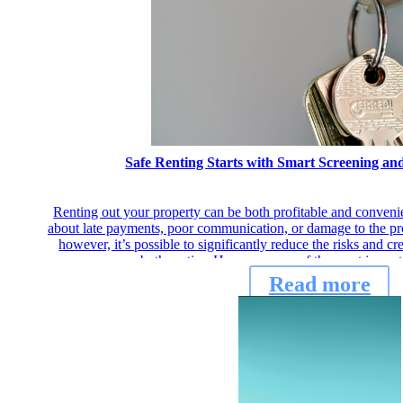
Safe Renting Starts with Smart Screening a
Renting out your property can be both profitable and conven
about late payments, poor communication, or damage to the prop
however, it’s possible to significantly reduce the risks and cr
both parties. Here are some of the most import
Read more